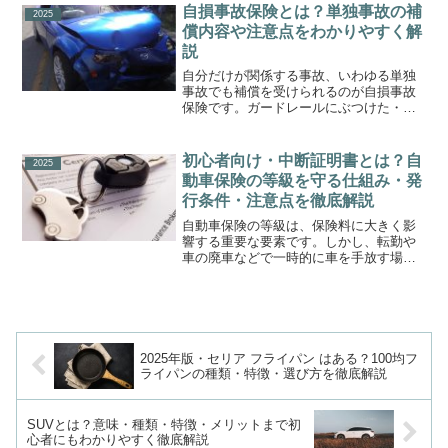
見分け方、そして正しい対処法までを初
自損事故保険とは？単独事故の補
2025
心者にもわかりやすく解説しま...
償内容や注意点をわかりやすく解
説
自分だけが関係する事故、いわゆる単独
事故でも補償を受けられるのが自損事故
保険です。ガードレールにぶつけた・縁
石に乗り上げた・壁をこすったなど、他
人を巻き込まない事故でも修理費用は決
して安くありません。この記事では、自
初心者向け・中断証明書とは？自
2025
損事故保険の仕組み・補償...
動車保険の等級を守る仕組み・発
行条件・注意点を徹底解説
自動車保険の等級は、保険料に大きく影
響する重要な要素です。しかし、転勤や
車の廃車などで一時的に車を手放す場
合、せっかく育てた等級がリセットされ
てしまう可能性があります。そこで活用
したいのが中断証明書です。本記事で
は、中断証明書とは何か、発行...
2025年版・セリア フライパン はある？100均フ
ライパンの種類・特徴・選び方を徹底解説
SUVとは？意味・種類・特徴・メリットまで初
心者にもわかりやすく徹底解説