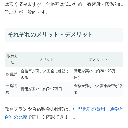
は安く済みますが、合格率は低いため、教習所で段階的に
学ぶ方が一般的です。
それぞれのメリット・デメリット
取得方
メリット
デメリット
法
合格率が高い／安全に練習で
費用が高い（約20〜25万
教習所
きる
円）
一発試
合格が難しい／実車練習が必
費用が安い（約5〜7万円）
験
要
教習プランや合宿料金の比較は、
中型免許の費用・通学と
合宿の比較
で詳しく確認できます。