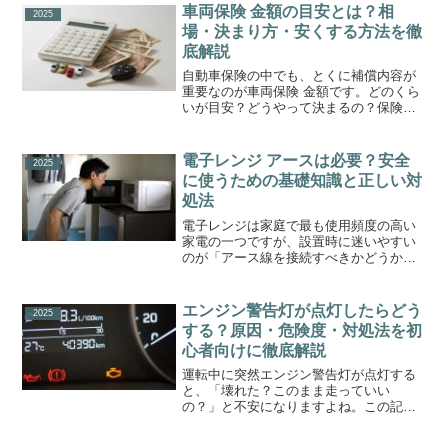
違反になるケース、ご当地ナンバーまで
車両保険 金額の目安とは？相
2025
をわかりやすく解説します...
場・決まり方・安くする方法を徹
底解説
自動車保険の中でも、とくに補償内容が
重要なのが車両保険 金額です。どのくら
いが目安？どうやって決まるの？保険料
を安くするには？と疑問を持つ方も多い
でしょう。この記事では、車両保険 金額
の仕組みや相場、決まり方、節約のポイ
電子レンジ アースは必要？安全
2025
ントまでをわかりやす...
に使うための基礎知識と正しい対
処法
電子レンジは家庭で最も使用頻度の高い
家電の一つですが、設置時に迷いやすい
のが「アース線を接続すべきかどうか」
という点です。電子レンジ アースは感電
事故や機器トラブルを防ぐ重要な役割を
担っていますが、住宅環境や使用条件に
エンジン警告灯が点灯したらどう
2025
よっては不要とされるケ...
する？原因・危険度・対処法を初
心者向けに徹底解説
運転中に突然エンジン警告灯が点灯する
と、「壊れた？このまま走っていい
の？」と不安になりますよね。この記事
では、エンジン警告灯・チェックエンジ
ンランプの意味や点灯の原因、危険度の