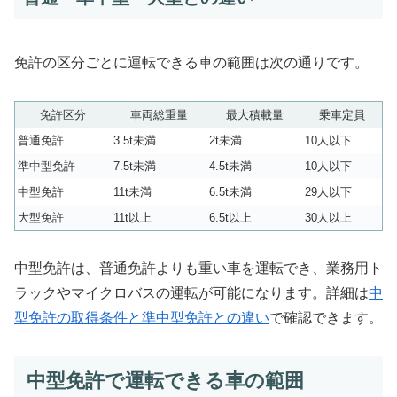
免許の区分ごとに運転できる車の範囲は次の通りです。
免許区分
車両総重量
最大積載量
乗車定員
普通免許
3.5t未満
2t未満
10人以下
準中型免許
7.5t未満
4.5t未満
10人以下
中型免許
11t未満
6.5t未満
29人以下
大型免許
11t以上
6.5t以上
30人以上
中型免許は、普通免許よりも重い車を運転でき、業務用ト
ラックやマイクロバスの運転が可能になります。詳細は
中
型免許の取得条件と準中型免許との違い
で確認できます。
中型免許で運転できる車の範囲