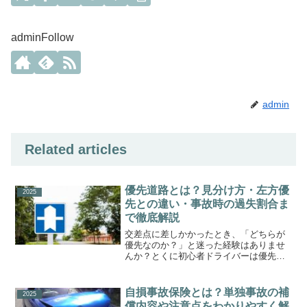
adminFollow
admin
Related articles
優先道路とは？見分け方・左方優
2025
先との違い・事故時の過失割合ま
で徹底解説
交差点に差しかかったとき、「どちらが
優先なのか？」と迷った経験はありませ
んか？とくに初心者ドライバーは優先道
路と左方優先の違いに戸惑うことが多い
ものです。この記事では、優先道路の定
義・見分け方・左方優先との違い・事故
自損事故保険とは？単独事故の補
2025
時の過失割合まで、わかり...
償内容や注意点をわかりやすく解