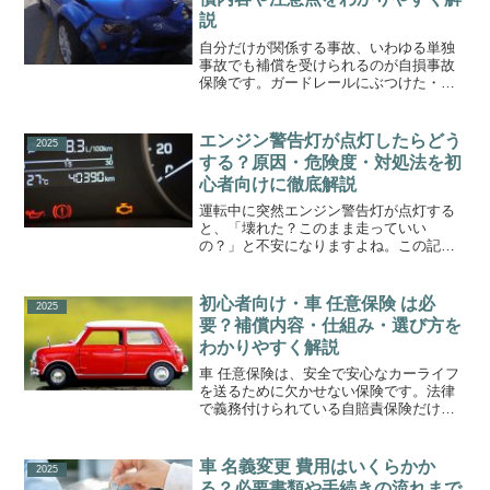
説
自分だけが関係する事故、いわゆる単独
事故でも補償を受けられるのが自損事故
保険です。ガードレールにぶつけた・縁
石に乗り上げた・壁をこすったなど、他
人を巻き込まない事故でも修理費用は決
して安くありません。この記事では、自
エンジン警告灯が点灯したらどう
2025
損事故保険の仕組み・補償...
する？原因・危険度・対処法を初
心者向けに徹底解説
運転中に突然エンジン警告灯が点灯する
と、「壊れた？このまま走っていい
の？」と不安になりますよね。この記事
では、エンジン警告灯・チェックエンジ
ンランプの意味や点灯の原因、危険度の
見分け方、そして正しい対処法までを初
初心者向け・車 任意保険 は必
2025
心者にもわかりやすく解説しま...
要？補償内容・仕組み・選び方を
わかりやすく解説
車 任意保険は、安全で安心なカーライフ
を送るために欠かせない保険です。法律
で義務付けられている自賠責保険だけで
は補償が十分ではなく、現実的な事故対
応を考えると任意保険への加入はほぼ必
須です。この記事では、任意保険の補償
車 名義変更 費用はいくらかか
2025
内容や仕組み、保険料の...
る？必要書類や手続きの流れまで