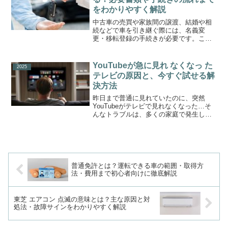
をわかりやすく解説
中古車の売買や家族間の譲渡、結婚や相
続などで車を引き継ぐ際には、名義変
更・移転登録の手続きが必要です。この
記事では、車 名義変更 費用の目安や必要
書類、手続きの流れを初心者にもわかり
やすく解説します。車の名義変更とは？
YouTubeが急に見れ なくなっ た
2025
必要になるタイミング車...
テレビの原因と、今すぐ試せる解
決方法
昨日まで普通に見れていたのに、突然
YouTubeがテレビで見れなくなった…そ
んなトラブルは、多くの家庭で発生して
います。スマートテレビの普及で便利に
なった一方、ネット接続やアプリの不具
合が原因となることも少なくありませ
ん。この記事では、Yo...
普通免許とは？運転できる車の範囲・取得方
法・費用まで初心者向けに徹底解説
東芝 エアコン 点滅の意味とは？主な原因と対
処法・故障サインをわかりやすく解説